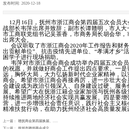
发布时间:
2020-12-18
|
|
12月16日，抚州市浙江商会第四届五次会员大会
战部长韦萍出席并致辞；
副市长谭赣明，
市人大
市工商联党组书记吴茶香，市商务局长胡会华，
出席大会。
会议听取了市浙江商会2020年工作报告和
出贡献单位”、抗击疫情先进单位、“孝满才乡”
困学子进行现场捐助。
韦萍对市浙江商会商会成功举办四届五次会
的祝愿，并就做好商会工作提出四点要求。一是
远，胸怀大局，大力弘扬新时代企业家精神，以
商会。希望市浙江商会再接再厉，进一步壮大会
会建设成为政治引领深入、自身建设过硬、服务
展。希望广大在抚浙江籍企业家加强与抚州各级
持续推进两地经济社会实现共赢发展。四是要增
营，进一步增强社会责任意识，践行社会主义核
精准扶贫行动，在助力抚州经济社会高质量发展
上一篇：
赣抚商会第四届换届、......
下一篇：
抚州市赣州商会成立