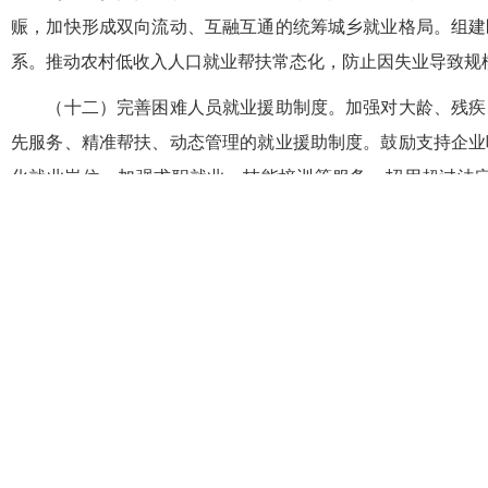
赈，加快形成双向流动、互融互通的统筹城乡就业格局。组建
系。推动农村低收入人口就业帮扶常态化，防止因失业导致规
（十二）完善困难人员就业援助制度。加强对大龄、残疾、
先服务、精准帮扶、动态管理的就业援助制度。鼓励支持企业
化就业岗位，加强求职就业、技能培训等服务。招用超过法
益，支持用人单位按规定参加社会保险。
（十三）优化自主创业灵活就业保障制度。健全创业培训、
健康发展，建设区域性行业性零工市场、功能化便捷化零工驿
台劳动规则的知情权、参与权，畅通劳动者维权渠道。对就业
五、健全精准高效的就业公共服务体系
（十四）完善覆盖全民的就业公共服务制度。坚持普惠性、
用人主体广惠及、就业创业全贯通。提升服务专业化水平，发