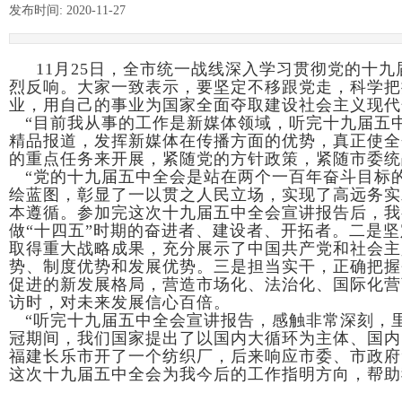
发布时间:
2020-11-27
|
|
11月25日，全市统一战线深入学习贯彻党的十九
烈反响。大家一致表示，要坚定不移跟党走，科学把
业，用自己的事业为国家全面夺取建设社会主义现代
“目前我从事的工作是新媒体领域，听完十九届五
精品报道，发挥新媒体在传播方面的优势，真正使全
的重点任务来开展，紧随党的方针政策，紧随市委统
“党的十九届五中全会是站在两个一百年奋斗目标
绘蓝图，彰显了一以贯之人民立场，实现了高远务实
本遵循。参加完这次十九届五中全会宣讲报告后，我
做“十四五”时期的奋进者、建设者、开拓者。二是
取得重大战略成果，充分展示了中国共产党和社会主
势、制度优势和发展优势。三是担当实干，正确把握
促进的新发展格局，营造市场化、法治化、国际化营
访时，对未来发展信心百倍。
“听完十九届五中全会宣讲报告，感触非常深刻，
冠期间，我们国家提出了以国内大循环为主体、国内
福建长乐市开了一个纺织厂，后来响应市委、市政府
这次十九届五中全会为我今后的工作指明方向，帮助