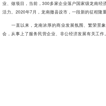
业、做项目，当前，300多家企业落户国家级龙南经
活力。2020年7月，龙南撤县设市，一段新的征程隆
一直以来，龙南浓厚的商业发展氛围、繁荣景象让
会，从事上了服务民营企业、非公经济发展有关工作
关注家乡、奉献爱心的爱乡情怀让我感动，民营企业
能走上这个岗位倍感骄傲，我乐意与企业家交朋友，
退休后的父亲于去年写了一本10多万字的回忆录，
乡龙南和全国各地一样，实现了华丽蝶变。而龙南被
更加开阔，更加有胸怀、有激情、有梦想。
走得再远不能忘记来时的路。龙南的企业家十分感
方式回报党的关怀与温暖。难忘2020年发生的新冠