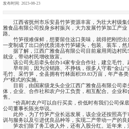
发布时间:
2023-08-23
|
|
江西省抚州市乐安县竹笋资源丰富，为壮大村级集
雅食品有限公司投身乡村振兴，大力发展竹笋加工产业
路。
竹笋很难保鲜，想要留住这口美味，就得把刚挖出
一变制成了出口的优质清水竹笋罐头，包装、装车，然
据了解，江西广雅食品有限公司目前雇用周边村民5
就业，带动村民增收致富。
该公司先后牵头创办14家专业合作社，建立毛竹、蔬
早年间，因为没销路、不挣钱，很多人守着“金山”
毛竹、采竹笋，全县拥有竹林面积39.83万亩，年产各
户”模式的实施。
目前，由国家级龙头企业江西广雅食品有限公司牵头
体，企业、合作社和农户分工负责，相互配合。企业和
售。
“价高时农户可以自行买卖，价低时有我们公司保
公司董事长陈光华说。
此外，为了竹笋产业长远发展，该企业还按照高于
训与服务以及引进优良品种等，实现二产带动一产的良
笋农们除了务工收入外，还有入股分红。近年来，江